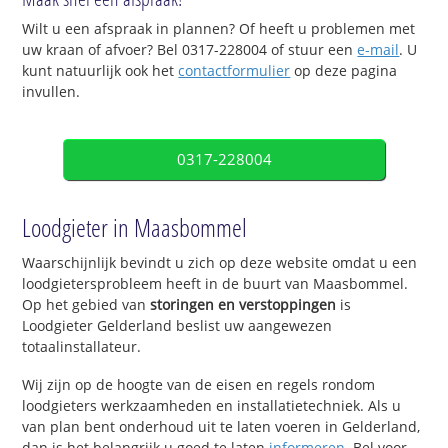
Wilt u een afspraak in plannen? Of heeft u problemen met
uw kraan of afvoer? Bel 0317-228004 of stuur een
e-mail
. U
kunt natuurlijk ook het
contactformulier
op deze pagina
invullen.
0317-228004
Loodgieter in Maasbommel
Waarschijnlijk bevindt u zich op deze website omdat u een
loodgietersprobleem heeft in de buurt van Maasbommel.
Op het gebied van
storingen en verstoppingen
is
Loodgieter Gelderland beslist uw aangewezen
totaalinstallateur.
Wij zijn op de hoogte van de eisen en regels rondom
loodgieters werkzaamheden en installatietechniek. Als u
van plan bent onderhoud uit te laten voeren in Gelderland,
dan is het belangrijk u goed te laten
informeren
. Bel voor