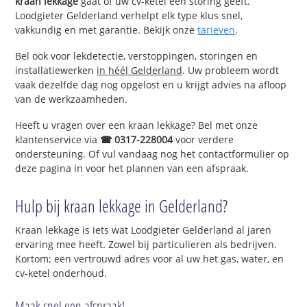
kraan lekkage
gaat of uw cv-ketel een storing geeft.
Loodgieter Gelderland verhelpt elk type klus snel,
vakkundig en met garantie. Bekijk onze
tarieven
.
Bel ook voor lekdetectie, verstoppingen, storingen en
installatiewerken
in héél Gelderland
. Uw probleem wordt
vaak dezelfde dag nog opgelost en u krijgt advies na afloop
van de werkzaamheden.
Heeft u vragen over een kraan lekkage? Bel met onze
klantenservice via
☎ 0317-228004
voor verdere
ondersteuning. Of vul vandaag nog het contactformulier op
deze pagina in voor het plannen van een afspraak.
Hulp bij kraan lekkage in Gelderland?
Kraan lekkage is iets wat Loodgieter Gelderland al jaren
ervaring mee heeft. Zowel bij particulieren als bedrijven.
Kortom; een vertrouwd adres voor al uw het gas, water, en
cv-ketel onderhoud.
Maak snel een afspraak!