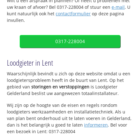
Wilt u een afspraak in plannen? Of heeft u problemen met
uw kraan of afvoer? Bel 0317-228004 of stuur een
e-mail
. U
kunt natuurlijk ook het
contactformulier
op deze pagina
invullen.
0317-228004
Loodgieter in Lent
Waarschijnlijk bevindt u zich op deze website omdat u een
loodgietersprobleem heeft in de buurt van Lent. Op het
gebied van
storingen en verstoppingen
is Loodgieter
Gelderland beslist uw aangewezen totaalinstallateur.
Wij zijn op de hoogte van de eisen en regels rondom
loodgieters werkzaamheden en installatietechniek. Als u
van plan bent onderhoud uit te laten voeren in Gelderland,
dan is het belangrijk u goed te laten
informeren
. Bel voor
een bezoek in Lent: 0317-228004