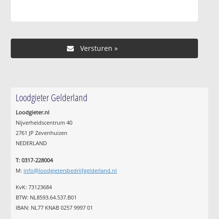
Loodgieter Gelderland
Loodgieter.nl
Nijverheidscentrum 40
2761 JP Zevenhuizen
NEDERLAND
T: 0317-228004
M:
info@loodgietersbedrijfgelderland.nl
KvK: 73123684
BTW: NL8593.64.537.B01
IBAN: NL77 KNAB 0257 9997 01