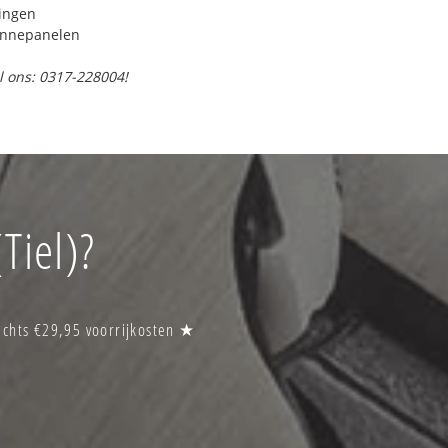
ringen
onnepanelen
l ons: 0317-228004!
Tiel)?
echts €29,95 voorrijkosten ★