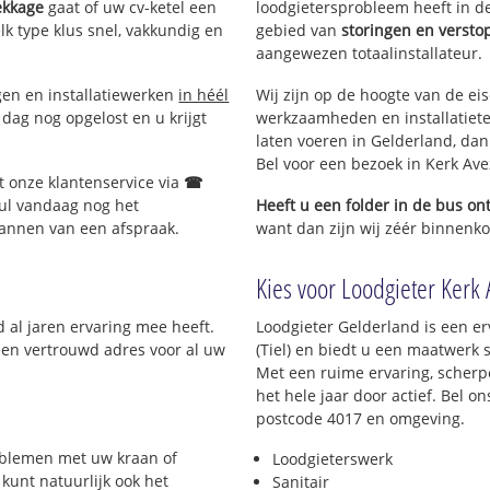
ekkage
gaat of uw cv-ketel een
loodgietersprobleem heeft in de
lk type klus snel, vakkundig en
gebied van
storingen en versto
aangewezen totaalinstallateur.
ngen en installatiewerken
in héél
Wij zijn op de hoogte van de ei
dag nog opgelost en u krijgt
werkzaamheden en installatiete
laten voeren in Gelderland, dan 
Bel voor een bezoek in Kerk Ave
t onze klantenservice via
☎
ul vandaag nog het
Heeft u een folder in de bus o
lannen van een afspraak.
want dan zijn wij zéér binnenkort
Kies voor Loodgieter Kerk A
d al jaren ervaring mee heeft.
Loodgieter Gelderland is een er
 een vertrouwd adres voor al uw
(Tiel) en biedt u een maatwerk 
Met een ruime ervaring, scherpe
het hele jaar door actief. Bel 
postcode 4017 en omgeving.
roblemen met uw kraan of
Loodgieterswerk
 kunt natuurlijk ook het
Sanitair