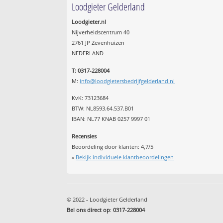
Loodgieter Gelderland
Loodgieter.nl
Nijverheidscentrum 40
2761 JP Zevenhuizen
NEDERLAND
T: 0317-228004
M:
info@loodgietersbedrijfgelderland.nl
KvK: 73123684
BTW: NL8593.64.537.B01
IBAN: NL77 KNAB 0257 9997 01
Recensies
Beoordeling door klanten:
4,7
/
5
»
Bekijk individuele klantbeoordelingen
© 2022 - Loodgieter Gelderland
Bel ons direct op
:
0317-228004