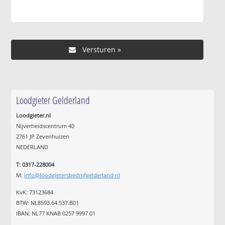
Loodgieter Gelderland
Loodgieter.nl
Nijverheidscentrum 40
2761 JP Zevenhuizen
NEDERLAND
T: 0317-228004
M:
info@loodgietersbedrijfgelderland.nl
KvK: 73123684
BTW: NL8593.64.537.B01
IBAN: NL77 KNAB 0257 9997 01