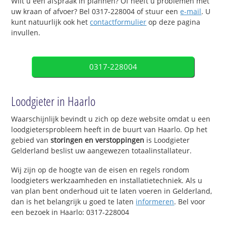
Wilt u een afspraak in plannen? Of heeft u problemen met
uw kraan of afvoer? Bel 0317-228004 of stuur een
e-mail
. U
kunt natuurlijk ook het
contactformulier
op deze pagina
invullen.
0317-228004
Loodgieter in Haarlo
Waarschijnlijk bevindt u zich op deze website omdat u een
loodgietersprobleem heeft in de buurt van Haarlo. Op het
gebied van
storingen en verstoppingen
is Loodgieter
Gelderland beslist uw aangewezen totaalinstallateur.
Wij zijn op de hoogte van de eisen en regels rondom
loodgieters werkzaamheden en installatietechniek. Als u
van plan bent onderhoud uit te laten voeren in Gelderland,
dan is het belangrijk u goed te laten
informeren
. Bel voor
een bezoek in Haarlo: 0317-228004