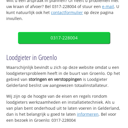
Wilt u een afspraak in plannen? Of heeft u problemen met
uw kraan of afvoer? Bel 0317-228004 of stuur een
e-mail
. U
kunt natuurlijk ook het
contactformulier
op deze pagina
invullen.
0317-228004
Loodgieter in Groenlo
Waarschijnlijk bevindt u zich op deze website omdat u een
loodgietersprobleem heeft in de buurt van Groenlo. Op het
gebied van
storingen en verstoppingen
is Loodgieter
Gelderland beslist uw aangewezen totaalinstallateur.
Wij zijn op de hoogte van de eisen en regels rondom
loodgieters werkzaamheden en installatietechniek. Als u
van plan bent onderhoud uit te laten voeren in Gelderland,
dan is het belangrijk u goed te laten
informeren
. Bel voor
een bezoek in Groenlo: 0317-228004