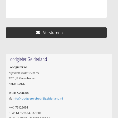
Loodgieter Gelderland
Loodgieter.nl
Nijverheidscentrum 40
2761 JP Zevenhuizen
NEDERLAND
T: 0317-228004
M:
info@loodgietersbedrijfgelderland.nl
KvK: 73123684
BTW: NL8593.64.537.B01