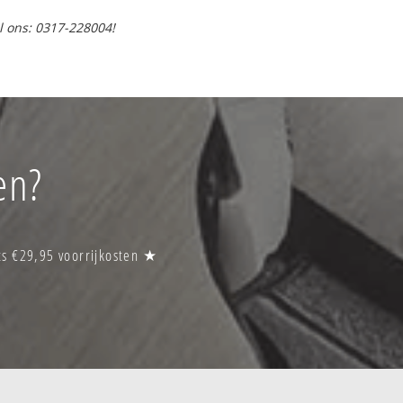
l ons: 0317-228004!
en?
ts €29,95 voorrijkosten ★