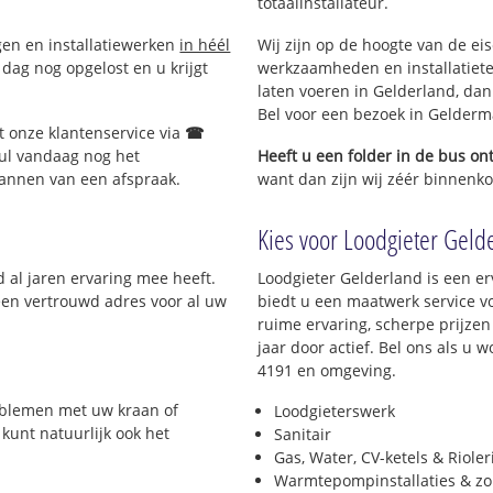
totaalinstallateur.
ngen en installatiewerken
in héél
Wij zijn op de hoogte van de ei
dag nog opgelost en u krijgt
werkzaamheden en installatiete
laten voeren in Gelderland, dan 
Bel voor een bezoek in Gelderm
t onze klantenservice via
☎
ul vandaag nog het
Heeft u een folder in de bus o
lannen van een afspraak.
want dan zijn wij zéér binnenko
Kies voor Loodgieter Gelde
d al jaren ervaring mee heeft.
Loodgieter Gelderland is een er
 een vertrouwd adres voor al uw
biedt u een maatwerk service v
ruime ervaring, scherpe prijzen 
jaar door actief. Bel ons als u
4191 en omgeving.
roblemen met uw kraan of
Loodgieterswerk
 kunt natuurlijk ook het
Sanitair
Gas, Water, CV-ketels & Riole
Warmtepompinstallaties & z