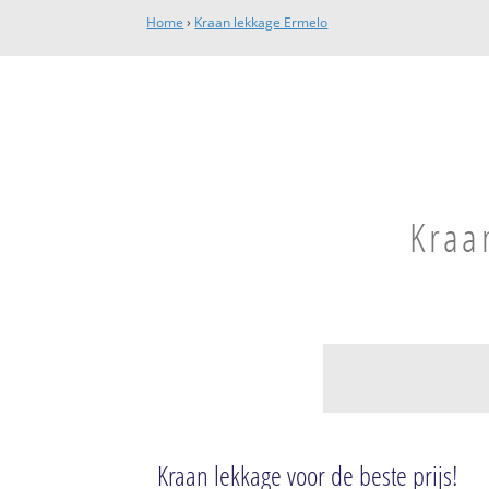
Home
›
Kraan lekkage Ermelo
Kraa
Ermelo
Ermelo
Kraan lekkage voor de beste prijs!
Ermelo-Oost