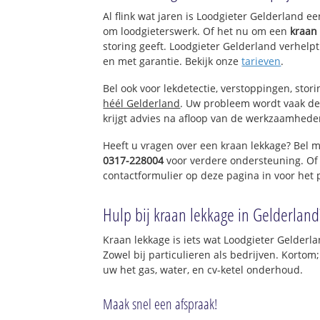
Ermelo-West
Al flink wat jaren is Loodgieter Gelderland e
Veldwijk-'s Heere
om loodgieterswerk. Of het nu om een
kraan
Tonsel
storing geeft. Loodgieter Gelderland verhelpt
Horst
en met garantie. Bekijk onze
tarieven
.
Bel ook voor lekdetectie, verstoppingen, stor
héél Gelderland
. Uw probleem wordt vaak de
krijgt advies na afloop van de werkzaamhede
Heeft u vragen over een kraan lekkage? Bel m
0317-228004
voor verdere ondersteuning. Of
contactformulier op deze pagina in voor het
Hulp bij kraan lekkage in Gelderland
Kraan lekkage is iets wat Loodgieter Gelderla
Zowel bij particulieren als bedrijven. Kortom
uw het gas, water, en cv-ketel onderhoud.
Maak snel een afspraak!