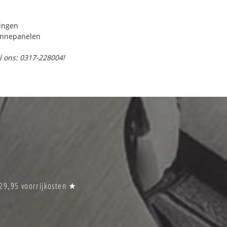
ringen
onnepanelen
l ons: 0317-228004!
€29,95 voorrijkosten ★