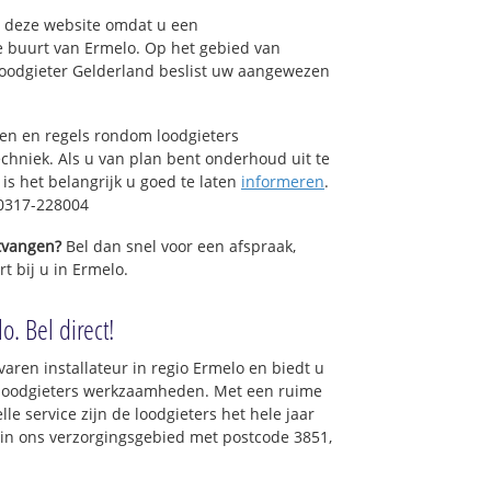
op deze website omdat u een
e buurt van Ermelo. Op het gebied van
Loodgieter Gelderland beslist uw aangewezen
sen en regels rondom loodgieters
chniek. Als u van plan bent onderhoud uit te
is het belangrijk u goed te laten
informeren
.
 0317-228004
ntvangen?
Bel dan snel voor een afspraak,
t bij u in Ermelo.
o. Bel direct!
varen installateur in regio Ermelo en biedt u
e loodgieters werkzaamheden. Met een ruime
lle service zijn de loodgieters het hele jaar
t in ons verzorgingsgebied met postcode 3851,