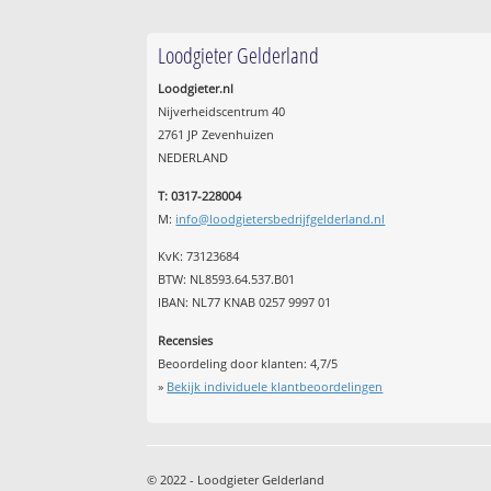
Loodgieter Gelderland
Loodgieter.nl
Nijverheidscentrum 40
2761 JP Zevenhuizen
NEDERLAND
T: 0317-228004
M:
info@loodgietersbedrijfgelderland.nl
KvK: 73123684
BTW: NL8593.64.537.B01
IBAN: NL77 KNAB 0257 9997 01
Recensies
Beoordeling door klanten:
4,7
/
5
»
Bekijk individuele klantbeoordelingen
© 2022 - Loodgieter Gelderland