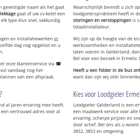
en gevestigde naam als het gaat
Waarschijnlijk bevindt u zich 
nloo
 lekkage
gaat of uw cv-ketel een
loodgietersprobleem heeft in d
 elk type klus snel, vakkundig
storingen en verstoppingen
is 
totaalinstallateur.
ingen en installatiewerken
in
Wij zijn op de hoogte van de ei
zelfde dag nog opgelost en u
werkzaamheden en installatiete
n.
laten voeren in Gelderland, dan 
Bel voor een bezoek in Ermelo:
et onze klantenservice via
☎
 vul vandaag nog het
Heeft u een folder in de bus o
 plannen van een afspraak.
want dan zijn wij zéér binnenkor
?
Kies voor Loodgieter Ermel
nd al jaren ervaring mee heeft.
Loodgieter Gelderland is een er
; een vertrouwd adres voor al
een maatwerk service voor all
ervaring, scherpe prijzen en sne
door actief. Bel ons als u woon
3852, 3853 en omgeving.