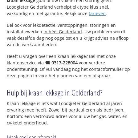
kraan lekkage
gaat of uw cv-ketel een storing geeft.
Loodgieter Gelderland verhelpt elk type klus snel,
vakkundig en met garantie. Bekijk onze
tarieven
.
Bel ook voor lekdetectie, verstoppingen, storingen en
installatiewerken
in héél Gelderland
. Uw probleem wordt
vaak dezelfde dag nog opgelost en u krijgt advies na afloop
van de werkzaamheden.
Heeft u vragen over een kraan lekkage? Bel met onze
klantenservice via
☎ 0317-228004
voor verdere
ondersteuning. Of vul vandaag nog het contactformulier op
deze pagina in voor het plannen van een afspraak.
Hulp bij kraan lekkage in Gelderland?
Kraan lekkage is iets wat Loodgieter Gelderland al jaren
ervaring mee heeft. Zowel bij particulieren als bedrijven.
Kortom; een vertrouwd adres voor al uw het gas, water, en
cv-ketel onderhoud.
Maak snel een afspraak!