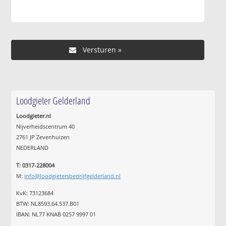
Loodgieter Gelderland
Loodgieter.nl
Nijverheidscentrum 40
2761 JP Zevenhuizen
NEDERLAND
T: 0317-228004
M:
info@loodgietersbedrijfgelderland.nl
KvK: 73123684
BTW: NL8593.64.537.B01
IBAN: NL77 KNAB 0257 9997 01