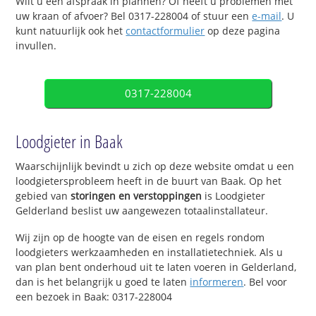
Wilt u een afspraak in plannen? Of heeft u problemen met
uw kraan of afvoer? Bel 0317-228004 of stuur een
e-mail
. U
kunt natuurlijk ook het
contactformulier
op deze pagina
invullen.
0317-228004
Loodgieter in Baak
Waarschijnlijk bevindt u zich op deze website omdat u een
loodgietersprobleem heeft in de buurt van Baak. Op het
gebied van
storingen en verstoppingen
is Loodgieter
Gelderland beslist uw aangewezen totaalinstallateur.
Wij zijn op de hoogte van de eisen en regels rondom
loodgieters werkzaamheden en installatietechniek. Als u
van plan bent onderhoud uit te laten voeren in Gelderland,
dan is het belangrijk u goed te laten
informeren
. Bel voor
een bezoek in Baak: 0317-228004